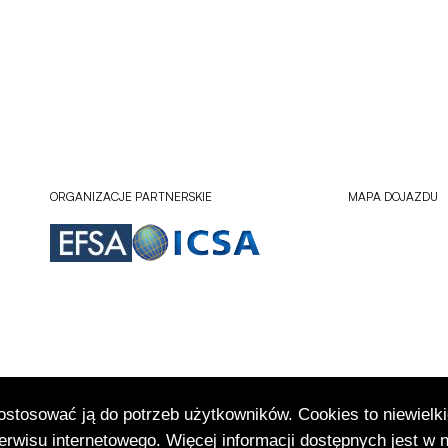
ORGANIZACJE PARTNERSKIE
MAPA DOJAZDU
dostosować ją do potrzeb użytkowników. Cookies to niewielki
Sprawdź lokali
Otworzy
rwisu internetowego. Więcej informacji dostępnych jest w 