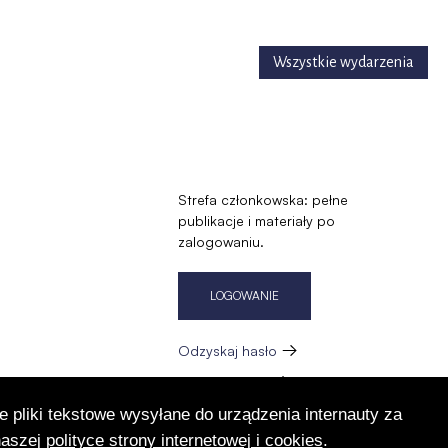
Wszystkie wydarzenia
Strefa członkowska: pełne
publikacje i materiały po
zalogowaniu.
LOGOWANIE
Odzyskaj hasło
Zarejestruj się
e pliki tekstowe wysyłane do urządzenia internauty za
zację
naszej
polityce strony internetowej i cookies
.