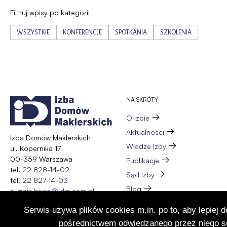
Filtruj wpisy po kategorii
WSZYSTKIE
KONFERENCJE
SPOTKANIA
SZKOLENIA
NA SKRÓTY
O Izbie
Aktualności
Izba Domów Maklerskich
Władze Izby
ul. Kopernika 17
00-359 Warszawa
Publikacje
tel.
22 828-14-02
Sąd Izby
tel.
22 827-14-03
Blog
e-mail:
biuro@idm.com.pl
Zespół
Serwis używa plików cookies m.in. po to, aby lepiej 
Wydarzenia
pośrednictwem odwiedzanego przez niego se