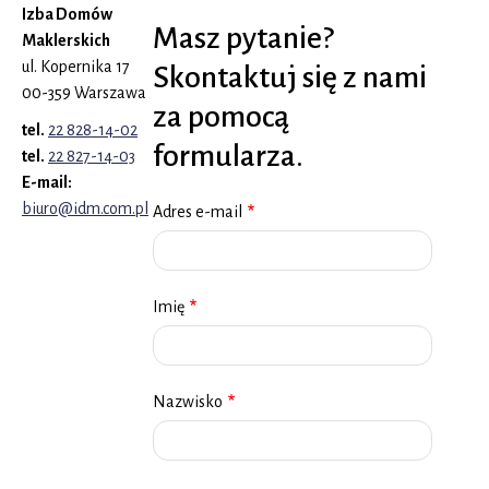
Izba Domów
Masz pytanie?
Maklerskich
ul. Kopernika 17
Skontaktuj się z nami
00-359 Warszawa
za pomocą
tel.
22 828-14-02
formularza.
tel.
22 827-14-03
E-mail:
biuro@idm.com.pl
Adres e-mail
Imię
Nazwisko