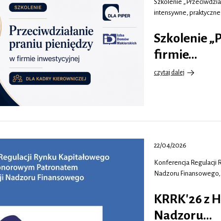
Szkolenie „Przeciwdział
intensywne, praktyczne
Szkolenie „
firmie…
czytaj dalej
o
Szkolenie
„Przeciwdziałanie
praniu
pieniędzy
w
firmie…
22/04/2026
Konferencja Regulacji
Nadzoru Finansowego, 
KRRK'26 z 
Nadzoru…