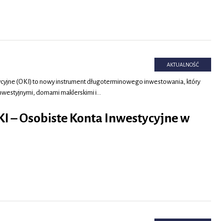
AKTUALNOŚĆ
cyjne (OKI) to nowy instrument długoterminowego inwestowania, który
inwestyjnymi, domami maklerskimi i…
KI – Osobiste Konta Inwestycyjne w