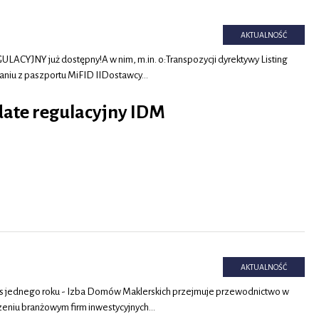
AKTUALNOŚĆ
CYJNY już dostępny!A w nim, m.in. o:Transpozycji dyrektywy Listing
taniu z paszportu MiFID IIDostawcy…
ate regulacyjny IDM
AKTUALNOŚĆ
kres jednego roku - Izba Domów Maklerskich przejmuje przewodnictwo w
zeniu branżowym firm inwestycyjnych…