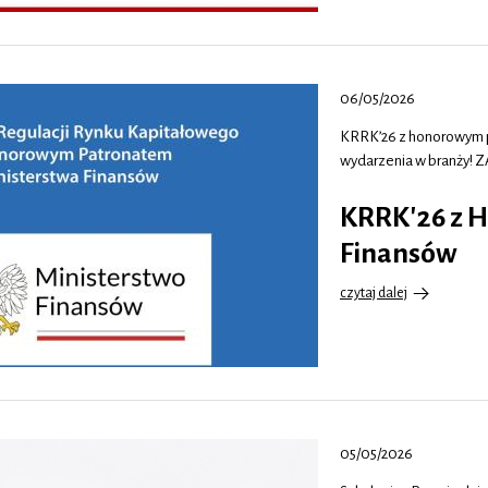
konferencji
US-
CEE
Connection
Weekend:
06/05/2026
“…
KRRK’26 z honorowym pa
wydarzenia w branży! 
KRRK'26 z 
Finansów
czytaj dalej
o
KRRK'26
z
Honorowym
Patronatem
Ministerstwa
Finansów
05/05/2026