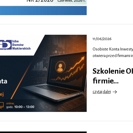
11/06/2026
Osobiste Konta Inwesty
otwiera przed firmami 
Szkolenie O
firmie…
czytaj dalej
o
Szkolenie
OKI
–
Osobiste
Konta
Inwestycyjne
w