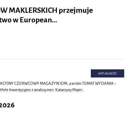
W MAKLERSKICH przejmuje
two w European…
AKTUALNOŚĆ
KACYJNY CZERWCOWY MAGAZYN IDM, a w nim:TEMAT WYDANIA –
fele Inwestycyjne z analizą mec. Katarzyny Majer…
2026