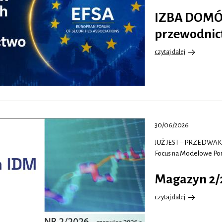
IZBA DOMÓ
przewodnic
czytaj dalej
o
IZBA
DOMÓW
MAKLERSKICH
przejmuje
przewodnictwo
w
European…
30/06/2026
JUŻ JEST – PRZEDWA
Focus na Modelowe Port
Magazyn 2/
czytaj dalej
o
Magazyn
2/2026