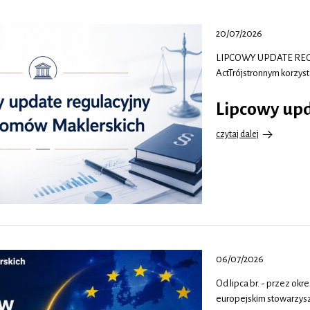
20/07/2026
LIPCOWY UPDATE REGULA
ActTrójstronnym korzys
Lipcowy upd
czytaj dalej
o
Lipcowy
update
regulacyjny
IDM
06/07/2026
Od lipca br. - przez o
europejskim stowarzys