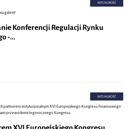
AKTUALNOŚĆ
a galerii!
ie Konferencji Regulacji Rynku
go -…
AKTUALNOŚĆ
h partnerem instytucjonalnym XVI Europejskiego Kongresu Finansowego
tami przewodnimi tegorocznego Kongresu…
rem XVI Europejskiego Kongresu