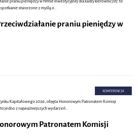
anie praniu pieniędzy w firmie inwestycyjnej dla kadry kierowniczej” to
 spotkanie stworzone z myślą o…
Przeciwdziałanie praniu pieniędzy w
KONFERENCJA
 Rynku Kapitałowego 2026, objęta Honorowym Patronatem Komisji
to jedno z najważniejszych wydarzeń…
Honorowym Patronatem Komisji