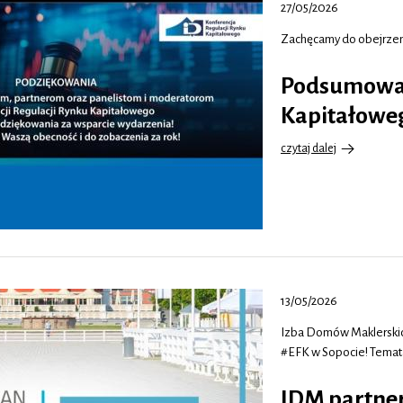
27/05/2026
firmie…
Zachęcamy do obejrzeni
Podsumowan
Kapitałowe
czytaj dalej
o
Podsumowanie
Konferencji
Regulacji
Rynku
Kapitałowego
-
…
13/05/2026
Izba Domów Maklerskic
#EFK w Sopocie! Tema
IDM partne