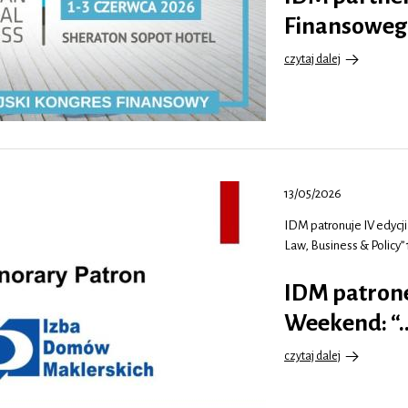
Finansoweg
czytaj dalej
o
IDM
partnerem
XVI
Europejskiego
Kongresu
Finansowego
#EFK
13/05/2026
w…
IDM patronuje IV edycji
Law, Business & Policy”
IDM patrone
Weekend: “
czytaj dalej
o
IDM
patronem