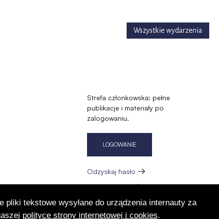
Wszystkie wydarzenia
Strefa członkowska: pełne
publikacje i materiały po
zalogowaniu.
LOGOWANIE
Odzyskaj hasło
Zarejestruj się
e pliki tekstowe wysyłane do urządzenia internauty za
zację
naszej
polityce strony internetowej i cookies
.