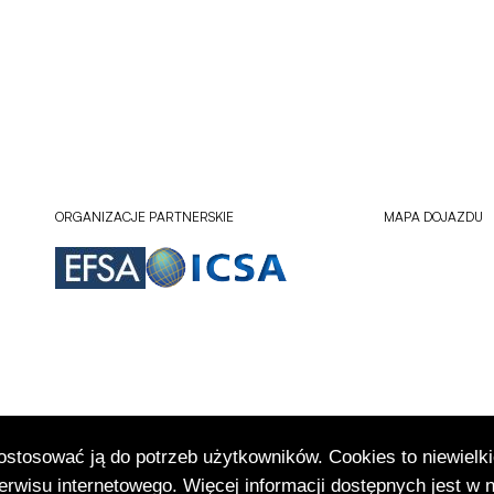
ORGANIZACJE PARTNERSKIE
MAPA DOJAZDU
dostosować ją do potrzeb użytkowników. Cookies to niewielki
Sprawdź lokali
Otworzy
rwisu internetowego. Więcej informacji dostępnych jest w 