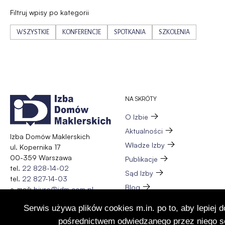
Filtruj wpisy po kategorii
WSZYSTKIE
KONFERENCJE
SPOTKANIA
SZKOLENIA
NA SKRÓTY
O Izbie
Aktualności
Izba Domów Maklerskich
Władze Izby
ul. Kopernika 17
00-359 Warszawa
Publikacje
tel.
22 828-14-02
Sąd Izby
tel.
22 827-14-03
Blog
e-mail:
biuro@idm.com.pl
Zespół
Serwis używa plików cookies m.in. po to, aby lepiej 
Wydarzenia
pośrednictwem odwiedzanego przez niego se