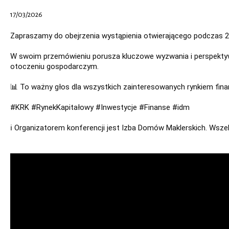
17/03/2026
Zapraszamy do obejrzenia wystąpienia otwierającego podczas 26
W swoim przemówieniu porusza kluczowe wyzwania i perspektywy d
otoczeniu gospodarczym.

📊 To ważny głos dla wszystkich zainteresowanych rynkiem finan
#KRK #RynekKapitałowy #Inwestycje #Finanse #idm 

ℹ️ Organizatorem konferencji jest Izba Domów Maklerskich. Wszel