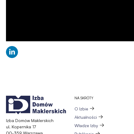
Otworzy
się
w
nowej
karcie
NA SKRÓTY
O Izbie
Aktualności
Izba Domów Maklerskich
Władze Izby
ul. Kopernika 17
00-359 Warszawa
Publikacje