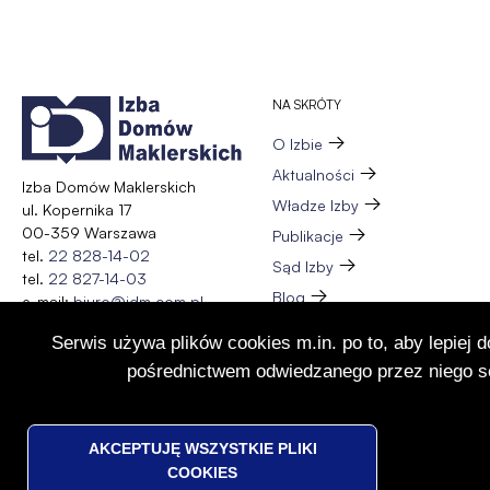
w
nowej
karcie
NA SKRÓTY
O Izbie
Aktualności
Izba Domów Maklerskich
Władze Izby
ul. Kopernika 17
00-359 Warszawa
Publikacje
tel.
22 828-14-02
Sąd Izby
tel.
22 827-14-03
Blog
e-mail:
biuro@idm.com.pl
Zespół
Serwis używa plików cookies m.in. po to, aby lepiej 
Wydarzenia
pośrednictwem odwiedzanego przez niego se
Członkostwo
Kontakt
WYCOFAJ
AKCEPTUJĘ WSZYSTKIE PLIKI
ZGODĘ
COOKIES