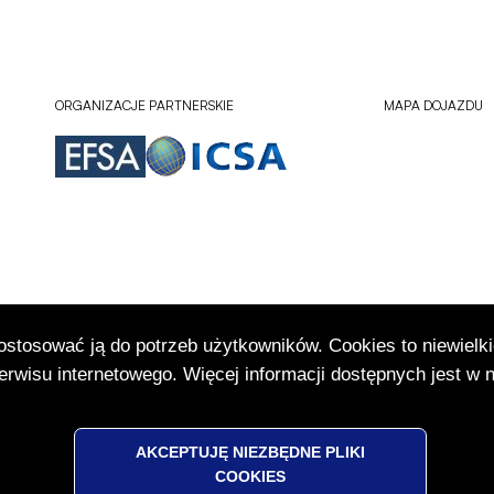
ORGANIZACJE PARTNERSKIE
MAPA DOJAZDU
dostosować ją do potrzeb użytkowników. Cookies to niewielki
Sprawdź lokali
Otworzy
rwisu internetowego. Więcej informacji dostępnych jest w 
się
w
nowej
karcie
AKCEPTUJĘ NIEZBĘDNE PLIKI
COOKIES