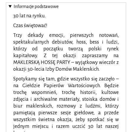
się
Informacje podstawowe
w
30 lat na rynku.
nowej
karcie
Czas świętować!
Trzy dekady emocji, pierwszych notowań,
spektakularnych debiutów, hoss, bess i ludzi,
którzy od początku tworzą polski rynek
kapitałowy. Z tej okazji zapraszamy na
MAKLERSKĄ HOSSĘ PARTY – wyjątkowy wieczór z
okazji 30-lecia Izby Domów Maklerskich.
Spotykamy się tam, gdzie wszystko się zaczęło –
na Giełdzie Papierów Wartościowych. Będzie
trochę wspomnień, trochę historii, kultowe
zdjęcia i archiwalne materiały, stoiska domów i
biur maklerskich, rozmowy z ludźmi, którzy
pamiętają pierwsze sesje giełdowe, a przede
wszystkim świetna okazja, żeby spotkać się w
jednym miejscu i razem uczcić 30 lat naszej