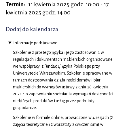
Maklerskich
Termin
11 kwietnia 2025 godz. 10:00 - 17
kwietnia 2025 godz. 14:00
Dodaj do kalendarza
Otworzy
się
Informacje podstawowe
w
nowej
Szkolenie z prostego języka i jego zastosowania w
regulacjach i dokumentach maklerskich organizowane
karcie
we współpracy z Fundacją Języka Polskiego przy
Uniwersytecie Warszawskim. Szkolenie opracowane w
ramach dostosowania działalności domów i biur
maklerskich do wymogów ustawy z dnia 26 kwietnia
2024 r. o zapewnianiu spełniania wymagań dostępności
niektórych produktów i usług przez podmioty
gospodarcze.
Szkolenie w formule online, prowadzone w 4 sesjach (2
zajęcia teoretyczne i 2 warsztaty z ćwiczeniami) w