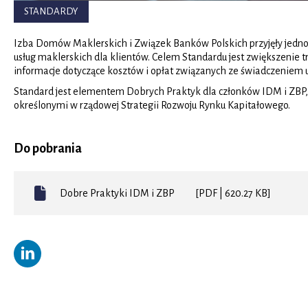
STANDARDY
Izba Domów Maklerskich i Związek Banków Polskich przyjęły jednol
usług maklerskich dla klientów. Celem Standardu jest zwiększenie 
informacje dotyczące kosztów i opłat związanych ze świadczeniem 
Standard jest elementem Dobrych Praktyk dla członków IDM i ZBP, 
określonymi w rządowej Strategii Rozwoju Rynku Kapitałowego.
Do pobrania
Dobre Praktyki IDM i ZBP
[PDF | 620.27 KB]
Otworzy
się
w