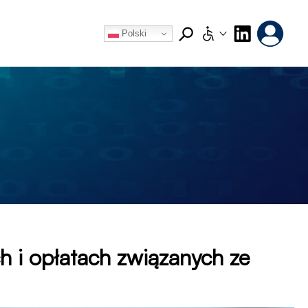
Media
Polski
społecz
ch i opłatach związanych ze