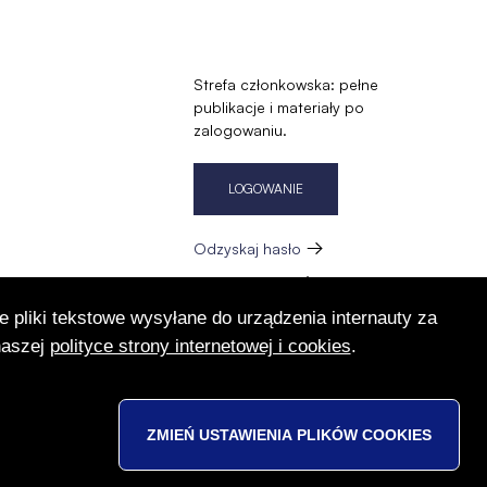
Strefa członkowska: pełne
publikacje i materiały po
zalogowaniu.
LOGOWANIE
Odzyskaj hasło
Zarejestruj się
e pliki tekstowe wysyłane do urządzenia internauty za
zację
naszej
polityce strony internetowej i cookies
.
ZMIEŃ USTAWIENIA PLIKÓW
COOKIES
NY
DESIGN BY
VOBACOM
OT
SIĘ