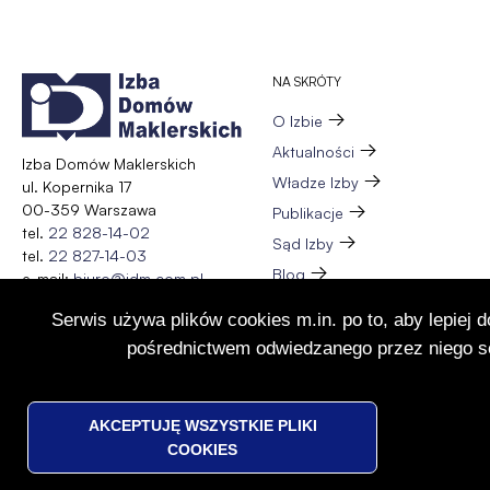
nowej
karcie
NA SKRÓTY
O Izbie
Aktualności
Izba Domów Maklerskich
Władze Izby
ul. Kopernika 17
00-359 Warszawa
Publikacje
tel.
22 828-14-02
Sąd Izby
tel.
22 827-14-03
Blog
e-mail:
biuro@idm.com.pl
Zespół
Serwis używa plików cookies m.in. po to, aby lepiej 
Wydarzenia
pośrednictwem odwiedzanego przez niego se
Członkostwo
Kontakt
WYCOFAJ
AKCEPTUJĘ WSZYSTKIE PLIKI
ZGODĘ
COOKIES
© IZBA DOMÓW MAKLERSKICH
NA