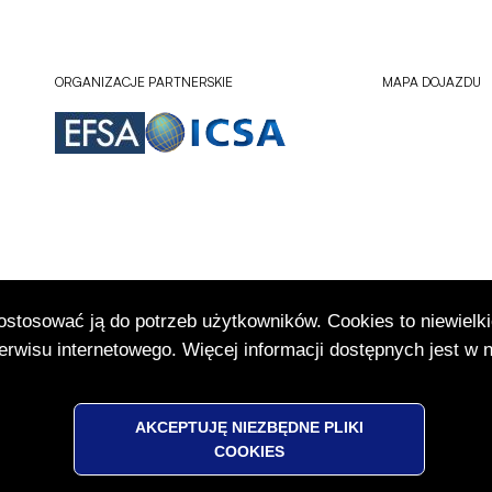
ORGANIZACJE PARTNERSKIE
MAPA DOJAZDU
dostosować ją do potrzeb użytkowników. Cookies to niewielki
Sprawdź lokali
Otworzy
rwisu internetowego. Więcej informacji dostępnych jest w 
się
w
nowej
karcie
AKCEPTUJĘ NIEZBĘDNE PLIKI
COOKIES
Menu
POLITYKA PRYWATNOŚCI (RODO)
DEKLARACJA DOSTĘPNOŚCI
MAPA STRO