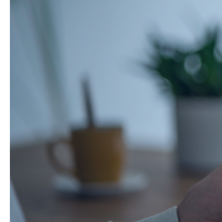
związanych
ze
świadczeniem
usług
maklerskich
|
IDM
-
Izba
Domów
Maklerskich