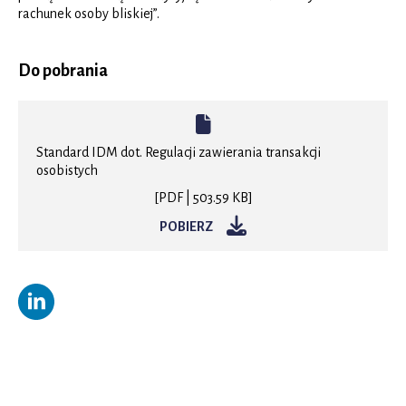
rachunek osoby bliskiej”.
Do pobrania
Standard IDM dot. Regulacji zawierania transakcji
osobistych
[PDF | 503.59 KB]
POBIERZ
Otworzy
się
w
nowej
karcie