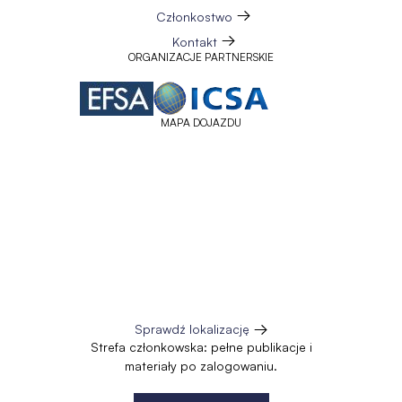
Członkostwo
Kontakt
ORGANIZACJE PARTNERSKIE
MAPA DOJAZDU
Sprawdź lokalizację
Otworzy
Strefa członkowska: pełne publikacje i
się
materiały po zalogowaniu.
w
nowej
karcie