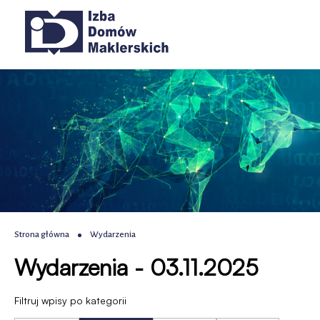
Wydarzenia
Przejdź
Przejdź
Przejdź
Przejdź
Główna
do
do
do
do
|
menu
treści
wyszukiwania
stopki
nawigacja
głównego
IDM
-
Izba
Domów
Maklerskich
Ścieżka
Strona główna
Wydarzenia
Wydarzenia - 03.11.2025
nawigacyjna
Filtruj wpisy po kategorii