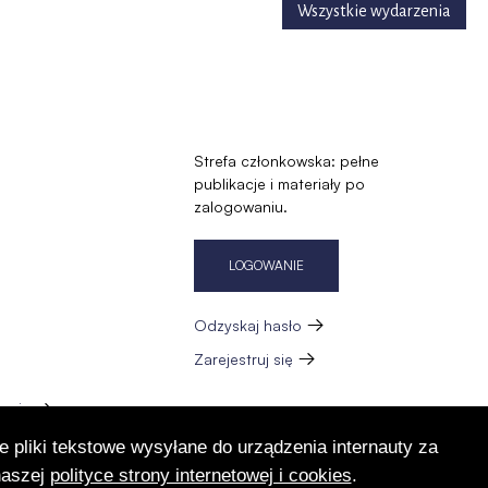
Wszystkie wydarzenia
Strefa członkowska: pełne
publikacje i materiały po
zalogowaniu.
LOGOWANIE
Odzyskaj hasło
Zarejestruj się
zację
e pliki tekstowe wysyłane do urządzenia internauty za
naszej
polityce strony internetowej i cookies
.