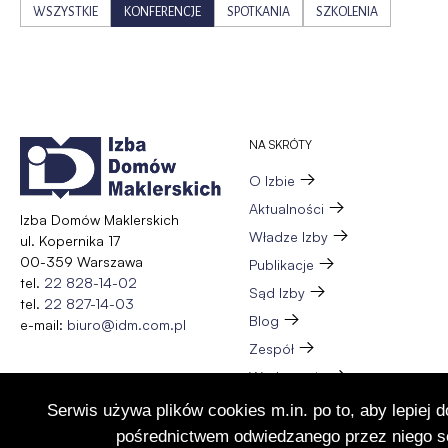
WSZYSTKIE
KONFERENCJE
SPOTKANIA
SZKOLENIA
NA SKRÓTY
O Izbie
Aktualności
Izba Domów Maklerskich
Władze Izby
ul. Kopernika 17
00-359 Warszawa
Publikacje
tel.
22 828-14-02
Sąd Izby
tel.
22 827-14-03
Blog
e-mail:
biuro@idm.com.pl
Zespół
Wydarzenia
Członkostwo
Serwis używa plików cookies m.in. po to, aby lepiej 
Kontakt
pośrednictwem odwiedzanego przez niego se