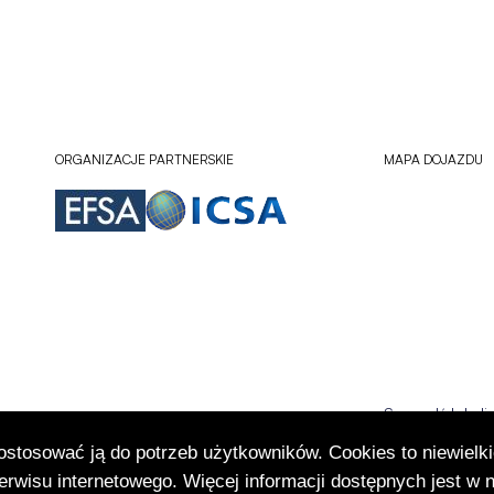
ORGANIZACJE PARTNERSKIE
MAPA DOJAZDU
Sprawdź lokali
Otworzy
się
dostosować ją do potrzeb użytkowników. Cookies to niewielki
w
rwisu internetowego. Więcej informacji dostępnych jest w 
nowej