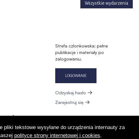
Wszystkie wydarzenia
Strefa członkowska: pełne
publikacje i materiały po
zalogowaniu.
LOGOWANIE
Odzyskaj hasło
Zarejestruj się
zację
e pliki tekstowe wysyłane do urządzenia internauty za
naszej
polityce strony internetowej i cookies
.