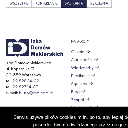
WSZYSTKIE
KONFERENCJE
SPOTKANIA
SZKOLENIA
NA SKRÓTY
O Izbie
Aktualności
Izba Domów Maklerskich
Władze Izby
ul. Kopernika 17
00-359 Warszawa
Publikacje
tel.
22 828-14-02
Sąd Izby
tel.
22 827-14-03
Blog
e-mail:
biuro@idm.com.pl
Zespół
Wydarzenia
Członkostwo
Serwis używa plików cookies m.in. po to, aby lepiej 
Kontakt
pośrednictwem odwiedzanego przez niego se