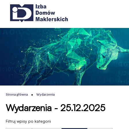
Wydarzenia
Przejdź
Przejdź
Przejdź
Przejdź
Główna
do
do
do
do
|
menu
treści
wyszukiwania
stopki
nawigacja
głównego
IDM
-
Izba
Domów
Maklerskich
Ścieżka
Strona główna
Wydarzenia
Wydarzenia - 25.12.2025
nawigacyjna
Filtruj wpisy po kategorii