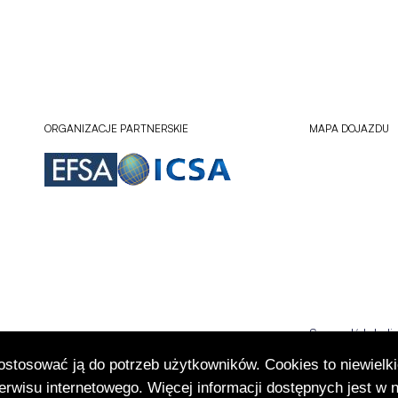
ORGANIZACJE PARTNERSKIE
MAPA DOJAZDU
Sprawdź lokali
Otworzy
się
dostosować ją do potrzeb użytkowników. Cookies to niewielki
w
rwisu internetowego. Więcej informacji dostępnych jest w 
nowej