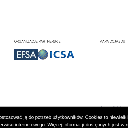
ORGANIZACJE PARTNERSKIE
MAPA DOJAZDU
Sprawdź lokali
Otworzy
się
dostosować ją do potrzeb użytkowników. Cookies to niewielki
w
rwisu internetowego. Więcej informacji dostępnych jest w 
nowej