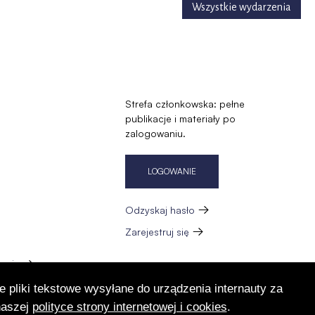
Wszystkie wydarzenia
Strefa członkowska: pełne
publikacje i materiały po
zalogowaniu.
LOGOWANIE
Odzyskaj hasło
Zarejestruj się
zację
e pliki tekstowe wysyłane do urządzenia internauty za
naszej
polityce strony internetowej i cookies
.