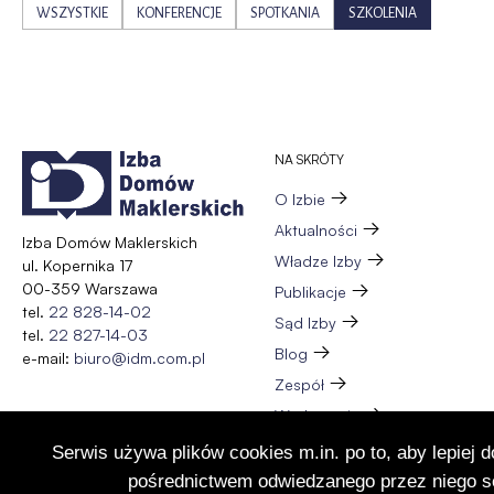
WSZYSTKIE
KONFERENCJE
SPOTKANIA
SZKOLENIA
NA SKRÓTY
O Izbie
Aktualności
Izba Domów Maklerskich
Władze Izby
ul. Kopernika 17
00-359 Warszawa
Publikacje
tel.
22 828-14-02
Sąd Izby
tel.
22 827-14-03
Blog
e-mail:
biuro@idm.com.pl
Zespół
Wydarzenia
Członkostwo
Serwis używa plików cookies m.in. po to, aby lepiej 
Kontakt
pośrednictwem odwiedzanego przez niego se