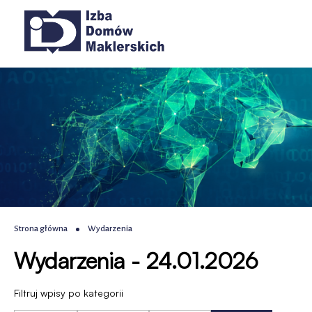
Wydarzenia
Przejdź
Przejdź
Przejdź
Przejdź
Główna
do
do
do
do
|
menu
treści
wyszukiwania
stopki
nawigacja
głównego
IDM
-
Izba
Domów
Maklerskich
Ścieżka
Strona główna
Wydarzenia
Wydarzenia - 24.01.2026
nawigacyjna
Filtruj wpisy po kategorii