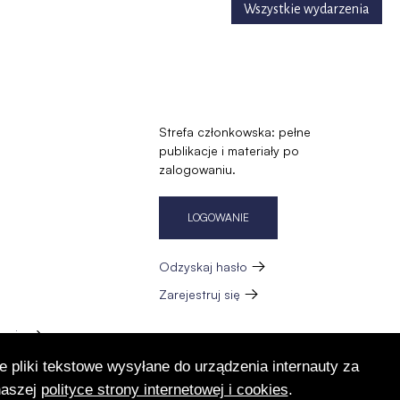
Wszystkie wydarzenia
Strefa członkowska: pełne
publikacje i materiały po
zalogowaniu.
LOGOWANIE
Odzyskaj hasło
Zarejestruj się
zację
e pliki tekstowe wysyłane do urządzenia internauty za
naszej
polityce strony internetowej i cookies
.