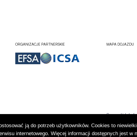
ORGANIZACJE PARTNERSKIE
MAPA DOJAZDU
Sprawdź lokali
Otworzy
się
dostosować ją do potrzeb użytkowników. Cookies to niewielki
w
rwisu internetowego. Więcej informacji dostępnych jest w 
nowej