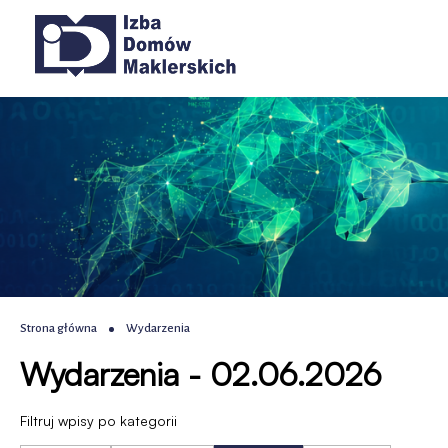
Wydarzenia
Przejdź
Przejdź
Przejdź
Przejdź
Główna
do
do
do
do
|
menu
treści
wyszukiwania
stopki
nawigacja
głównego
IDM
-
Izba
Domów
Maklerskich
Ścieżka
Strona główna
Wydarzenia
Wydarzenia - 02.06.2026
nawigacyjna
Filtruj wpisy po kategorii