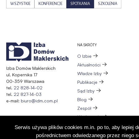
WSZYSTKIE
KONFERENCJE
SPOTKANIA
SZKOLENIA
NA SKRÓTY
O Izbie
Aktualności
Izba Domów Maklerskich
Władze Izby
ul. Kopernika 17
00-359 Warszawa
Publikacje
tel.
22 828-14-02
Sąd Izby
tel.
22 827-14-03
Blog
e-mail:
biuro@idm.com.pl
Zespół
Wydarzenia
Członkostwo
Serwis używa plików cookies m.in. po to, aby lepiej 
Kontakt
pośrednictwem odwiedzanego przez niego se