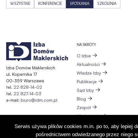
WSZYSTKIE
KONFERENCJE
SPOTKANIA
SZKOLENIA
NA SKRÓTY
O Izbie
Aktualności
Izba Domów Maklerskich
Władze Izby
ul. Kopernika 17
00-359 Warszawa
Publikacje
tel.
22 828-14-02
Sąd Izby
tel.
22 827-14-03
Blog
e-mail:
biuro@idm.com.pl
Zespół
Wydarzenia
Członkostwo
Serwis używa plików cookies m.in. po to, aby lepiej 
Kontakt
pośrednictwem odwiedzanego przez niego se