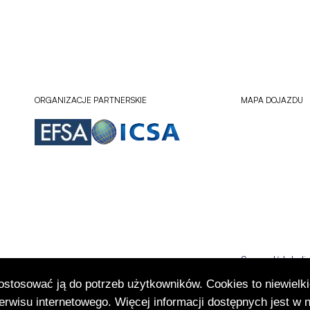
ORGANIZACJE PARTNERSKIE
MAPA DOJAZDU
Sprawdź lokali
Otworzy
się
dostosować ją do potrzeb użytkowników. Cookies to niewielki
w
rwisu internetowego. Więcej informacji dostępnych jest w 
nowej