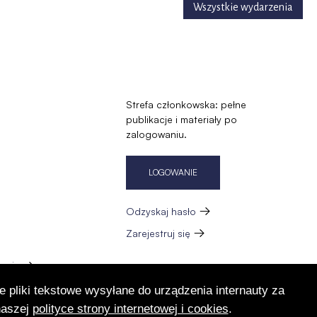
Wszystkie wydarzenia
Strefa członkowska: pełne
publikacje i materiały po
zalogowaniu.
LOGOWANIE
Odzyskaj hasło
Zarejestruj się
zację
e pliki tekstowe wysyłane do urządzenia internauty za
naszej
polityce strony internetowej i cookies
.