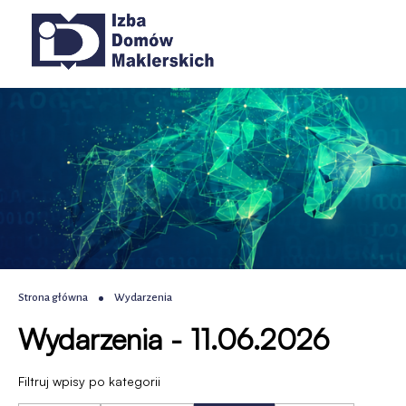
Wydarzenia
Przejdź
Przejdź
Przejdź
Przejdź
Główna
do
do
do
do
|
menu
treści
wyszukiwania
stopki
nawigacja
głównego
IDM
-
Izba
Domów
Maklerskich
Ścieżka
Strona główna
Wydarzenia
Wydarzenia - 11.06.2026
nawigacyjna
Filtruj wpisy po kategorii