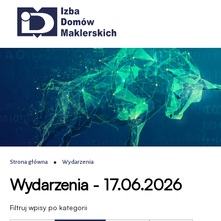
Wydarzenia
Przejdź
Przejdź
Przejdź
Przejdź
Główna
do
do
do
do
|
menu
treści
wyszukiwania
stopki
nawigacja
głównego
IDM
-
Izba
Domów
Maklerskich
Ścieżka
Strona główna
Wydarzenia
Wydarzenia - 17.06.2026
nawigacyjna
Filtruj wpisy po kategorii