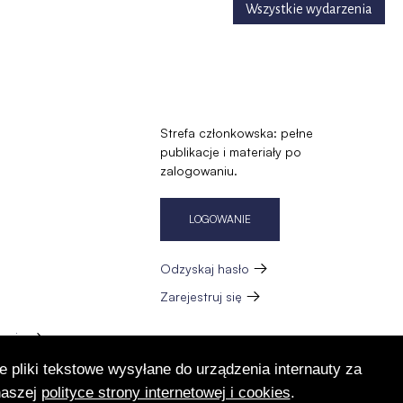
Wszystkie wydarzenia
Strefa członkowska: pełne
publikacje i materiały po
zalogowaniu.
LOGOWANIE
Odzyskaj hasło
Zarejestruj się
zację
e pliki tekstowe wysyłane do urządzenia internauty za
naszej
polityce strony internetowej i cookies
.