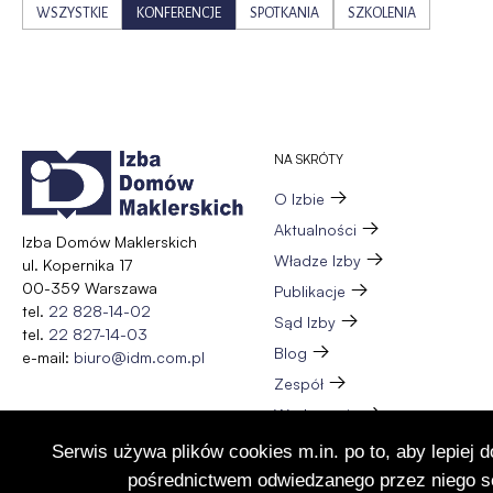
WSZYSTKIE
KONFERENCJE
SPOTKANIA
SZKOLENIA
NA SKRÓTY
O Izbie
Aktualności
Izba Domów Maklerskich
Władze Izby
ul. Kopernika 17
00-359 Warszawa
Publikacje
tel.
22 828-14-02
Sąd Izby
tel.
22 827-14-03
Blog
e-mail:
biuro@idm.com.pl
Zespół
Wydarzenia
Członkostwo
Serwis używa plików cookies m.in. po to, aby lepiej 
Kontakt
pośrednictwem odwiedzanego przez niego se