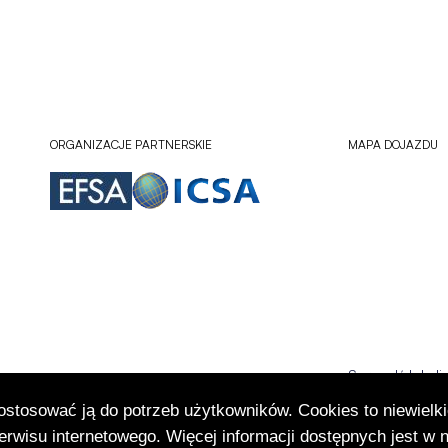
ORGANIZACJE PARTNERSKIE
MAPA DOJAZDU
Sprawdź lokali
Otworzy
się
dostosować ją do potrzeb użytkowników. Cookies to niewielki
w
rwisu internetowego. Więcej informacji dostępnych jest w 
nowej