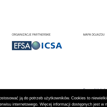
ORGANIZACJE PARTNERSKIE
MAPA DOJAZDU
Sprawdź lokali
Otworzy
się
dostosować ją do potrzeb użytkowników. Cookies to niewielki
w
rwisu internetowego. Więcej informacji dostępnych jest w 
nowej