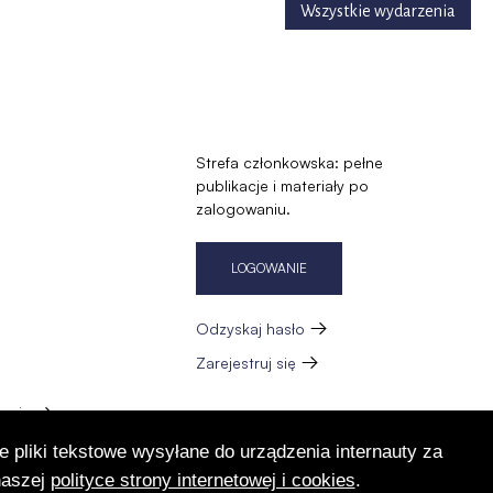
Wszystkie wydarzenia
Strefa członkowska: pełne
publikacje i materiały po
zalogowaniu.
LOGOWANIE
Odzyskaj hasło
Zarejestruj się
zację
e pliki tekstowe wysyłane do urządzenia internauty za
naszej
polityce strony internetowej i cookies
.