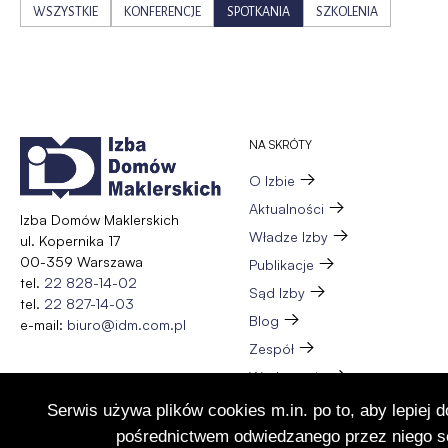
WSZYSTKIE
KONFERENCJE
SPOTKANIA
SZKOLENIA
NA SKRÓTY
O Izbie
Aktualności
Izba Domów Maklerskich
Władze Izby
ul. Kopernika 17
00-359 Warszawa
Publikacje
tel.
22 828-14-02
Sąd Izby
tel.
22 827-14-03
Blog
e-mail:
biuro@idm.com.pl
Zespół
Wydarzenia
Członkostwo
Serwis używa plików cookies m.in. po to, aby lepiej 
Kontakt
pośrednictwem odwiedzanego przez niego se