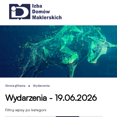
Wydarzenia
Przejdź
Przejdź
Przejdź
Przejdź
Główna
do
do
do
do
|
menu
treści
wyszukiwania
stopki
nawigacja
głównego
IDM
-
Izba
Domów
Maklerskich
Ścieżka
Strona główna
Wydarzenia
Wydarzenia - 19.06.2026
nawigacyjna
Filtruj wpisy po kategorii