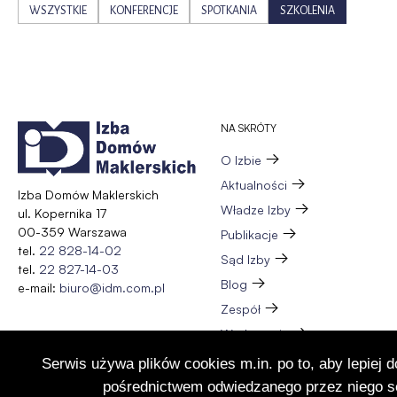
WSZYSTKIE
KONFERENCJE
SPOTKANIA
SZKOLENIA
NA SKRÓTY
O Izbie
Aktualności
Izba Domów Maklerskich
Władze Izby
ul. Kopernika 17
00-359 Warszawa
Publikacje
tel.
22 828-14-02
Sąd Izby
tel.
22 827-14-03
Blog
e-mail:
biuro@idm.com.pl
Zespół
Wydarzenia
Członkostwo
Serwis używa plików cookies m.in. po to, aby lepiej 
Kontakt
pośrednictwem odwiedzanego przez niego se