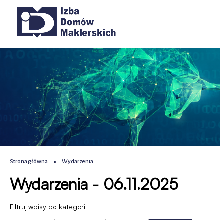
Wydarzenia
Przejdź
Przejdź
Przejdź
Przejdź
Główna
do
do
do
do
|
menu
treści
wyszukiwania
stopki
nawigacja
głównego
IDM
-
Izba
Domów
Maklerskich
Ścieżka
Strona główna
Wydarzenia
Wydarzenia - 06.11.2025
nawigacyjna
Filtruj wpisy po kategorii