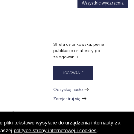
Wszystkie wydarzenia
Strefa członkowska: pełne
publikacje i materiały po
zalogowaniu.
LOGOWANIE
Odzyskaj hasło
Zarejestruj się
zację
e pliki tekstowe wysyłane do urządzenia internauty za
naszej
polityce strony internetowej i cookies
.