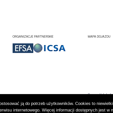
ORGANIZACJE PARTNERSKIE
MAPA DOJAZDU
Sprawdź lokali
Otworzy
się
dostosować ją do potrzeb użytkowników. Cookies to niewielki
w
rwisu internetowego. Więcej informacji dostępnych jest w 
nowej