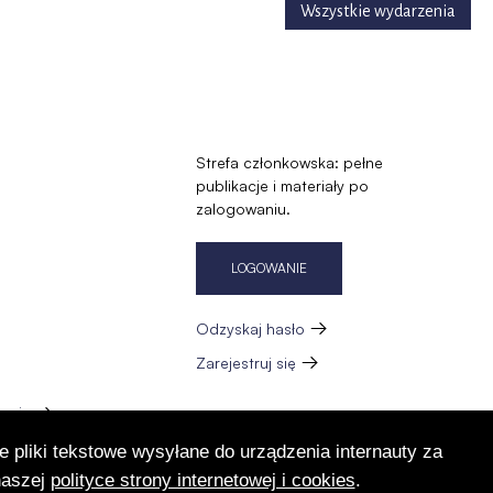
Wszystkie wydarzenia
Strefa członkowska: pełne
publikacje i materiały po
zalogowaniu.
LOGOWANIE
Odzyskaj hasło
Zarejestruj się
zację
e pliki tekstowe wysyłane do urządzenia internauty za
naszej
polityce strony internetowej i cookies
.