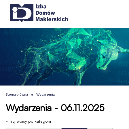
Wydarzenia
Przejdź
Przejdź
Przejdź
Przejdź
Główna
do
do
do
do
|
menu
treści
wyszukiwania
stopki
nawigacja
głównego
IDM
-
Izba
Domów
Maklerskich
Ścieżka
Strona główna
Wydarzenia
Wydarzenia - 06.11.2025
nawigacyjna
Filtruj wpisy po kategorii