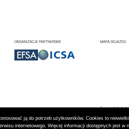
ORGANIZACJE PARTNERSKIE
MAPA DOJAZDU
Sprawdź lokali
Otworzy
się
dostosować ją do potrzeb użytkowników. Cookies to niewielki
w
rwisu internetowego. Więcej informacji dostępnych jest w 
nowej