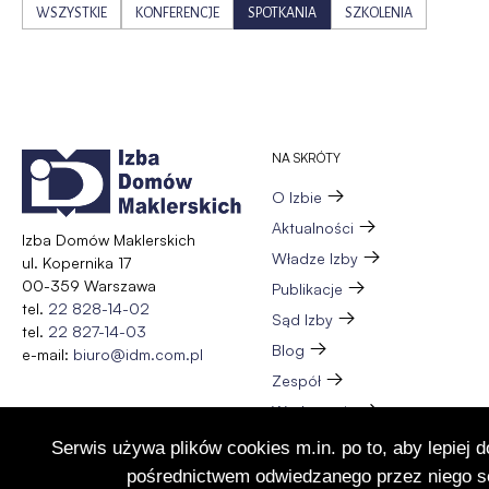
WSZYSTKIE
KONFERENCJE
SPOTKANIA
SZKOLENIA
NA SKRÓTY
O Izbie
Aktualności
Izba Domów Maklerskich
Władze Izby
ul. Kopernika 17
00-359 Warszawa
Publikacje
tel.
22 828-14-02
Sąd Izby
tel.
22 827-14-03
Blog
e-mail:
biuro@idm.com.pl
Zespół
Wydarzenia
Członkostwo
Serwis używa plików cookies m.in. po to, aby lepiej 
Kontakt
pośrednictwem odwiedzanego przez niego se