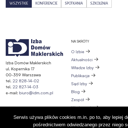
WSZYSTKIE
KONFERENCJE
SPOTKANIA
SZKOLENIA
NA SKRÓTY
O Izbie
Aktualności
Izba Domów Maklerskich
Władze Izby
ul. Kopernika 17
00-359 Warszawa
Publikacje
tel.
22 828-14-02
Sąd Izby
tel.
22 827-14-03
Blog
e-mail:
biuro@idm.com.pl
Zespół
Wydarzenia
Członkostwo
Serwis używa plików cookies m.in. po to, aby lepiej 
Kontakt
pośrednictwem odwiedzanego przez niego se