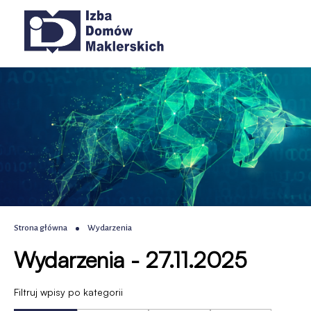
Wydarzenia
Przejdź
Przejdź
Przejdź
Przejdź
Główna
do
do
do
do
|
menu
treści
wyszukiwania
stopki
nawigacja
głównego
IDM
-
Izba
Domów
Maklerskich
Ścieżka
Strona główna
Wydarzenia
Wydarzenia - 27.11.2025
nawigacyjna
Filtruj wpisy po kategorii