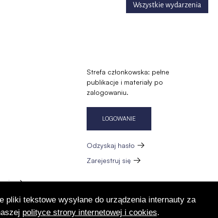
Wszystkie wydarzenia
Strefa członkowska: pełne
publikacje i materiały po
zalogowaniu.
LOGOWANIE
Odzyskaj hasło
Zarejestruj się
zację
e pliki tekstowe wysyłane do urządzenia internauty za
naszej
polityce strony internetowej i cookies
.