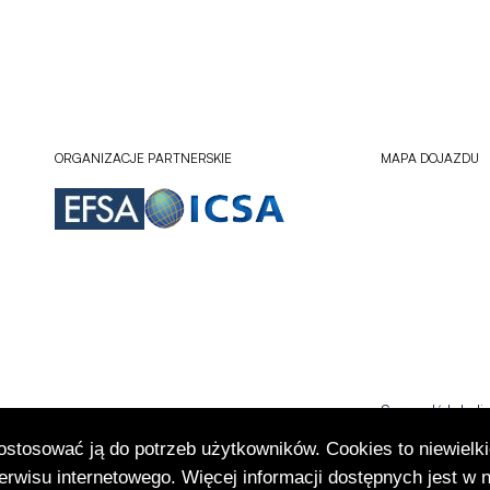
ORGANIZACJE PARTNERSKIE
MAPA DOJAZDU
Sprawdź lokali
Otworzy
się
dostosować ją do potrzeb użytkowników. Cookies to niewielki
w
rwisu internetowego. Więcej informacji dostępnych jest w 
nowej