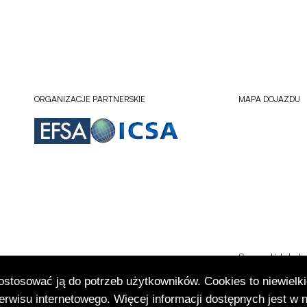
ORGANIZACJE PARTNERSKIE
MAPA DOJAZDU
Sprawdź lokali
Otworzy
się
dostosować ją do potrzeb użytkowników. Cookies to niewielki
w
rwisu internetowego. Więcej informacji dostępnych jest w 
nowej