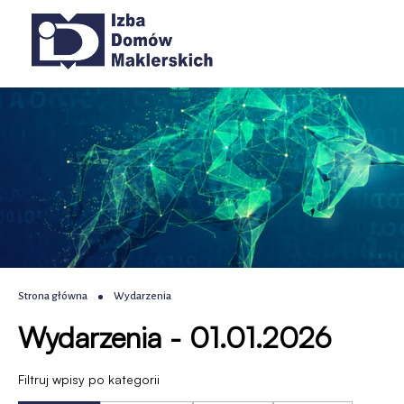
Wydarzenia
Przejdź
Przejdź
Przejdź
Przejdź
Główna
do
do
do
do
|
menu
treści
wyszukiwania
stopki
nawigacja
głównego
IDM
-
Izba
Domów
Maklerskich
Ścieżka
Strona główna
Wydarzenia
Wydarzenia - 01.01.2026
nawigacyjna
Filtruj wpisy po kategorii