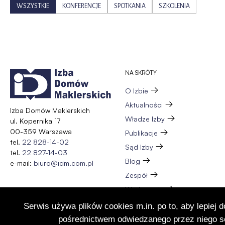
WSZYSTKIE
KONFERENCJE
SPOTKANIA
SZKOLENIA
NA SKRÓTY
O Izbie
Aktualności
Izba Domów Maklerskich
Władze Izby
ul. Kopernika 17
00-359 Warszawa
Publikacje
tel.
22 828-14-02
Sąd Izby
tel.
22 827-14-03
Blog
e-mail:
biuro@idm.com.pl
Zespół
Wydarzenia
Członkostwo
Serwis używa plików cookies m.in. po to, aby lepiej 
Kontakt
pośrednictwem odwiedzanego przez niego se