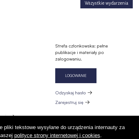
Wszystkie wydarzenia
Strefa członkowska: pełne
publikacje i materiały po
zalogowaniu.
LOGOWANIE
Odzyskaj hasło
Zarejestruj się
zację
e pliki tekstowe wysyłane do urządzenia internauty za
naszej
polityce strony internetowej i cookies
.