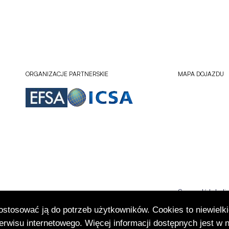
ORGANIZACJE PARTNERSKIE
MAPA DOJAZDU
Sprawdź lokali
Otworzy
się
dostosować ją do potrzeb użytkowników. Cookies to niewielki
w
rwisu internetowego. Więcej informacji dostępnych jest w 
nowej