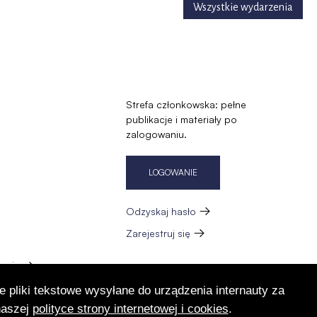
Wszystkie wydarzenia
Strefa członkowska: pełne
publikacje i materiały po
zalogowaniu.
LOGOWANIE
Odzyskaj hasło
Zarejestruj się
zację
e pliki tekstowe wysyłane do urządzenia internauty za
naszej
polityce strony internetowej i cookies
.