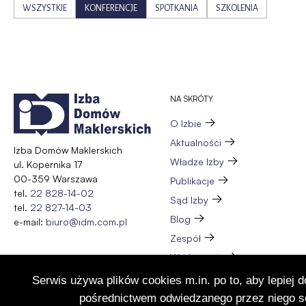
WSZYSTKIE
KONFERENCJE
SPOTKANIA
SZKOLENIA
NA SKRÓTY
O Izbie
Aktualności
Izba Domów Maklerskich
Władze Izby
ul. Kopernika 17
00-359 Warszawa
Publikacje
tel.
22 828-14-02
Sąd Izby
tel.
22 827-14-03
Blog
e-mail:
biuro@idm.com.pl
Zespół
Wydarzenia
Członkostwo
Serwis używa plików cookies m.in. po to, aby lepiej 
Kontakt
pośrednictwem odwiedzanego przez niego se