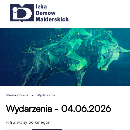
Wydarzenia
Przejdź
Przejdź
Przejdź
Przejdź
Główna
do
do
do
do
|
menu
treści
wyszukiwania
stopki
nawigacja
głównego
IDM
-
Izba
Domów
Maklerskich
Ścieżka
Strona główna
Wydarzenia
Wydarzenia - 04.06.2026
nawigacyjna
Filtruj wpisy po kategorii