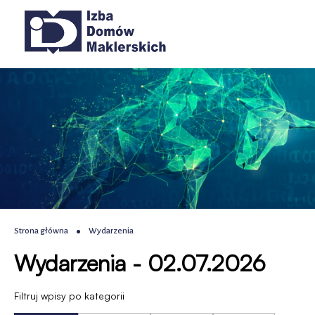
Wydarzenia
Przejdź
Przejdź
Przejdź
Przejdź
Główna
do
do
do
do
|
menu
treści
wyszukiwania
stopki
nawigacja
głównego
IDM
-
Izba
Domów
Maklerskich
Ścieżka
Strona główna
Wydarzenia
Wydarzenia - 02.07.2026
nawigacyjna
Filtruj wpisy po kategorii