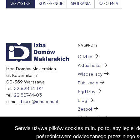
WSZYSTKIE
KONFERENCJE
SPOTKANIA
SZKOLENIA
NA SKRÓTY
O Izbie
Aktualności
Izba Domów Maklerskich
Władze Izby
ul. Kopernika 17
00-359 Warszawa
Publikacje
tel.
22 828-14-02
Sąd Izby
tel.
22 827-14-03
Blog
e-mail:
biuro@idm.com.pl
Zespół
Wydarzenia
Członkostwo
Serwis używa plików cookies m.in. po to, aby lepiej 
Kontakt
pośrednictwem odwiedzanego przez niego se