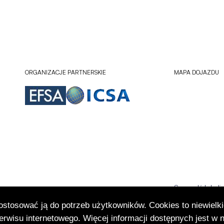
ORGANIZACJE PARTNERSKIE
MAPA DOJAZDU
Sprawdź lokali
Otworzy
się
dostosować ją do potrzeb użytkowników. Cookies to niewielki
w
rwisu internetowego. Więcej informacji dostępnych jest w 
nowej