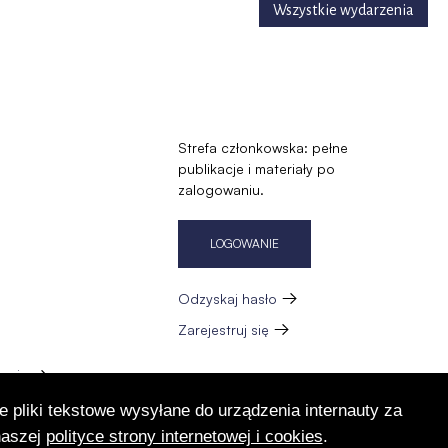
Wszystkie wydarzenia
Strefa członkowska: pełne
publikacje i materiały po
zalogowaniu.
LOGOWANIE
Odzyskaj hasło
Zarejestruj się
zację
e pliki tekstowe wysyłane do urządzenia internauty za
naszej
polityce strony internetowej i cookies
.