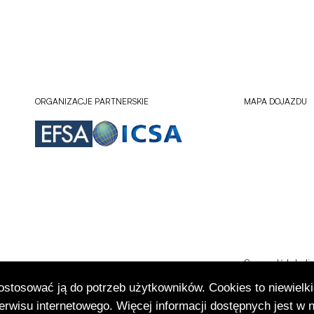
ORGANIZACJE PARTNERSKIE
MAPA DOJAZDU
Sprawdź lokali
Otworzy
się
dostosować ją do potrzeb użytkowników. Cookies to niewielki
w
rwisu internetowego. Więcej informacji dostępnych jest w 
nowej