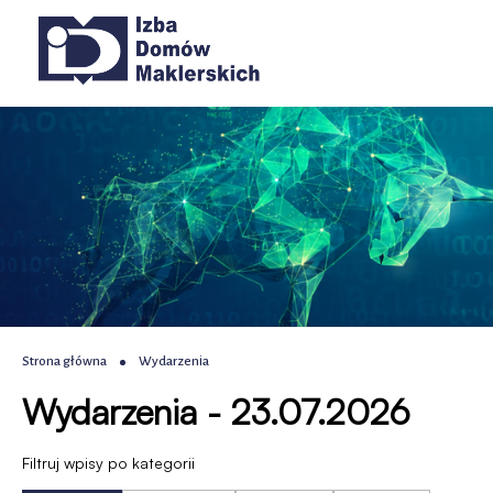
Wydarzenia
Przejdź
Przejdź
Przejdź
Przejdź
Główna
do
do
do
do
|
menu
treści
wyszukiwania
stopki
nawigacja
głównego
IDM
-
Izba
Domów
Maklerskich
Ścieżka
Strona główna
Wydarzenia
Wydarzenia - 23.07.2026
nawigacyjna
Filtruj wpisy po kategorii