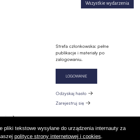
Wszystkie wydarzenia
Strefa członkowska: pełne
publikacje i materiały po
zalogowaniu.
LOGOWANIE
Odzyskaj hasło
Zarejestruj się
zację
e pliki tekstowe wysyłane do urządzenia internauty za
naszej
polityce strony internetowej i cookies
.