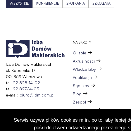
WSZYSTKIE
KONFERENCJE
SPOTKANIA
SZKOLENIA
NA SKRÓTY
O Izbie
Aktualności
Izba Domów Maklerskich
Władze Izby
ul. Kopernika 17
00-359 Warszawa
Publikacje
tel.
22 828-14-02
Sąd Izby
tel.
22 827-14-03
Blog
e-mail:
biuro@idm.com.pl
Zespół
Wydarzenia
Członkostwo
Serwis używa plików cookies m.in. po to, aby lepiej 
Kontakt
pośrednictwem odwiedzanego przez niego se