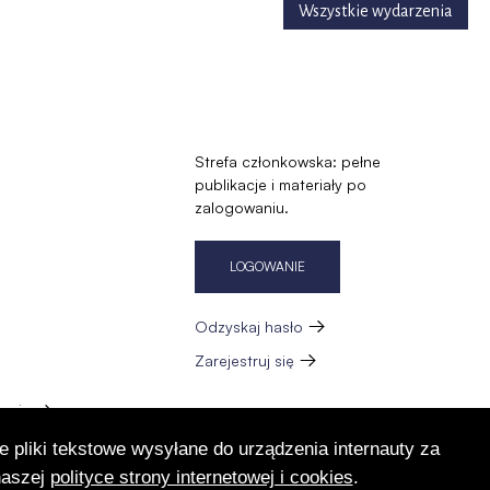
Wszystkie wydarzenia
Strefa członkowska: pełne
publikacje i materiały po
zalogowaniu.
LOGOWANIE
Odzyskaj hasło
Zarejestruj się
zację
e pliki tekstowe wysyłane do urządzenia internauty za
naszej
polityce strony internetowej i cookies
.