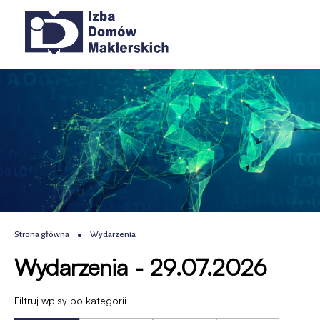
Wydarzenia
Przejdź
Przejdź
Przejdź
Przejdź
Główna
do
do
do
do
|
menu
treści
wyszukiwania
stopki
nawigacja
głównego
IDM
-
Izba
Domów
Maklerskich
Ścieżka
Strona główna
Wydarzenia
Wydarzenia - 29.07.2026
nawigacyjna
Filtruj wpisy po kategorii