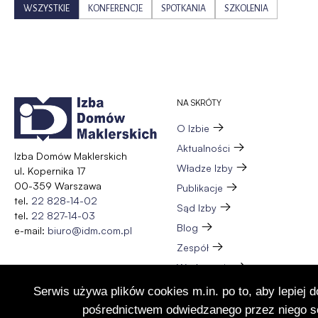
WSZYSTKIE
KONFERENCJE
SPOTKANIA
SZKOLENIA
NA SKRÓTY
O Izbie
Aktualności
Izba Domów Maklerskich
Władze Izby
ul. Kopernika 17
00-359 Warszawa
Publikacje
tel.
22 828-14-02
Sąd Izby
tel.
22 827-14-03
Blog
e-mail:
biuro@idm.com.pl
Zespół
Wydarzenia
Członkostwo
Serwis używa plików cookies m.in. po to, aby lepiej 
Kontakt
pośrednictwem odwiedzanego przez niego se