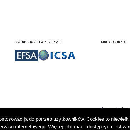
ORGANIZACJE PARTNERSKIE
MAPA DOJAZDU
Sprawdź lokali
Otworzy
się
dostosować ją do potrzeb użytkowników. Cookies to niewielki
w
rwisu internetowego. Więcej informacji dostępnych jest w 
nowej