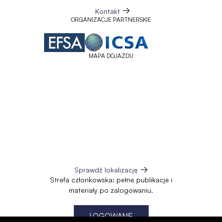
Kontakt
ORGANIZACJE PARTNERSKIE
MAPA DOJAZDU
Sprawdź lokalizację
Otworzy
Strefa członkowska: pełne publikacje i
się
materiały po zalogowaniu.
w
nowej
karcie
LOGOWANIE