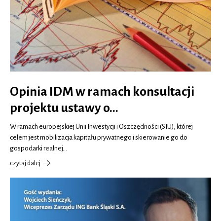
Opinia IDM w ramach konsultacji
projektu ustawy o…
W ramach europejskiej Unii Inwestycji i Oszczędności (SIU), której
celem jest mobilizacja kapitału prywatnego i skierowanie go do
gospodarki realnej…
czytaj dalej
o
Opinia
IDM
w
ramach
konsultacji
projektu