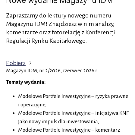
Prawdziwym
wyzwaniem
Zapraszamy do lektury nowego numeru
jest
dziś
Magazynu IDM! Znajdziesz w nim analizy,
wybór
tego
komentarze oraz fotorelację z Konferencji
właściwego.
Regulacji Rynku Kapitałowego.
Pobierz
Magazyn IDM, nr 2/2026, czerwiec 2026 r.
Tematy wydania:
Modelowe Portfele Inwestycyjne – ryzyka prawne
i operacyjne,
Modelowe Portfele Inwestycyjne – inicjatywa KNF
jako nowy impuls dla inwestowania,
Modelowe Portfele Inwestycyjne – komentarz