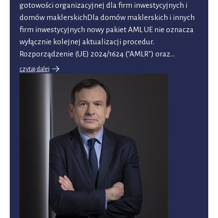
gotowości organizacyjnej dla firm inwestycyjnych i
domów maklerskichDla domów maklerskich i innych
firm inwestycyjnych nowy pakiet AML UE nie oznacza
wyłącznie kolejnej aktualizacji procedur.
Rozporządzenie (UE) 2024/1624 ("AMLR") oraz…
czytaj dalej
o
Nowy
pakiet
AML
UE
z
perspektywy
rynku
kapitałowego