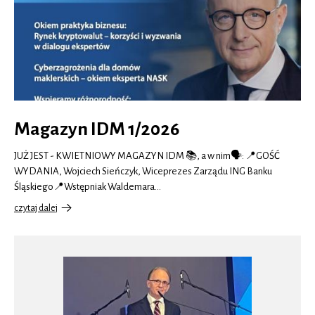
ustawy
o…
Magazyn IDM 1/2026
JUŻ JEST - KWIETNIOWY MAGAZYN IDM 📚, a w nim🗣: 📍GOŚĆ
WYDANIA, Wojciech Sieńczyk, Wiceprezes Zarządu ING Banku
Śląskiego📍Wstępniak Waldemara…
czytaj dalej
o
Magazyn
IDM
1/2026