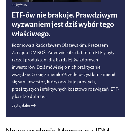
08/07/2026
ETF-ów nie brakuje. Prawdziwym
wyzwaniem jest dziś wybór tego
właściwego.
Rozmowa z Radosławem Olszewskim, Prezesem
Zarządu DM BOŚ. Zaledwie kilka lat temu ETF-y były
raczej produktem dla bardziej świadomych
inwestorów. Dziś mówi się o nich praktycznie
wszędzie. Co się zmieniło?Przede wszystkim zmienił
się sam inwestor, który oczekuje prostych,
przejrzystych i efektywnych kosztowo rozwiązań. ETF-
y bardzo dobrze…
czytaj dalej
o
ETF-
ów
nie
Nowe wydanie Magazynu IDM
brakuje.