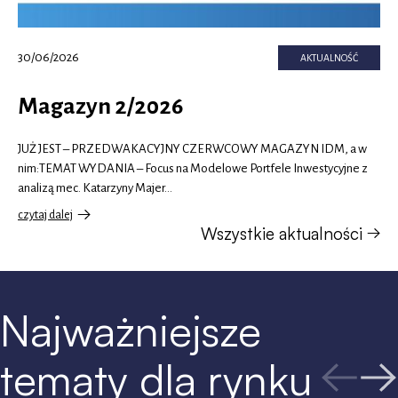
30/06/2026
AKTUALNOŚĆ
Magazyn 2/2026
JUŻ JEST – PRZEDWAKACYJNY CZERWCOWY MAGAZYN IDM, a w
nim:TEMAT WYDANIA – Focus na Modelowe Portfele Inwestycyjne z
analizą mec. Katarzyny Majer…
czytaj dalej
o
Wszystkie aktualności
Magazyn
2/2026
Najważniejsze
tematy dla rynku
Previo
slide