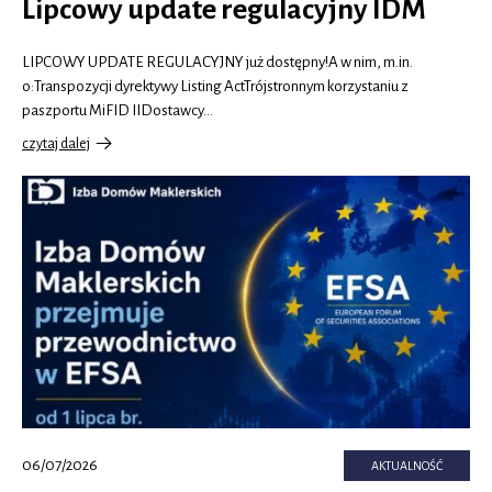
Lipcowy update regulacyjny IDM
LIPCOWY UPDATE REGULACYJNY już dostępny!A w nim, m.in.
o:Transpozycji dyrektywy Listing ActTrójstronnym korzystaniu z
paszportu MiFID IIDostawcy…
czytaj dalej
o
Lipcowy
update
regulacyjny
IDM
06/07/2026
AKTUALNOŚĆ