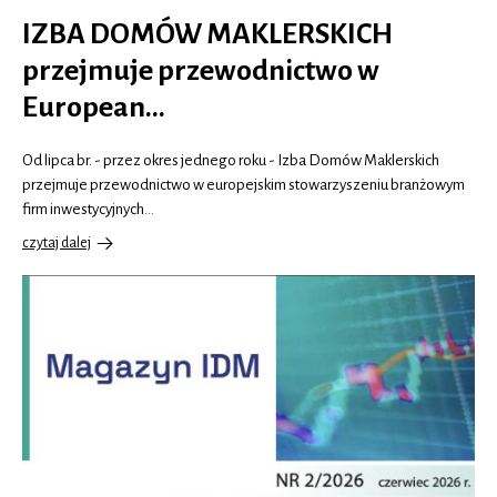
IZBA DOMÓW MAKLERSKICH
przejmuje przewodnictwo w
European…
Od lipca br. - przez okres jednego roku - Izba Domów Maklerskich
przejmuje przewodnictwo w europejskim stowarzyszeniu branżowym
firm inwestycyjnych…
czytaj dalej
o
IZBA
DOMÓW
MAKLERSKICH
przejmuje
przewodnictwo
w
European…