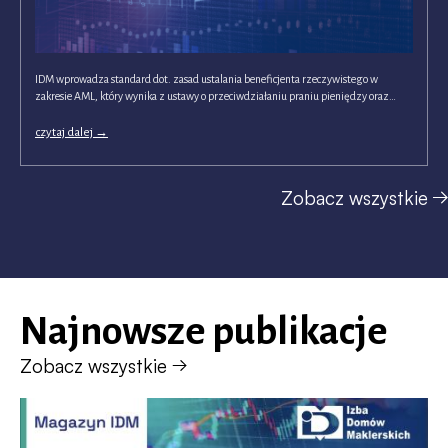
IDM wprowadza standard dot. zasad ustalania beneficjenta rzeczywistego w
W
zakresie AML, który wynika z ustawy o przeciwdziałaniu praniu pieniędzy oraz…
a
o
czytaj dalej
c
Standard
IDM
dot.
zasad
Zobacz wszystkie
ustalania
beneficjenta…
Najnowsze publikacje
Zobacz wszystkie