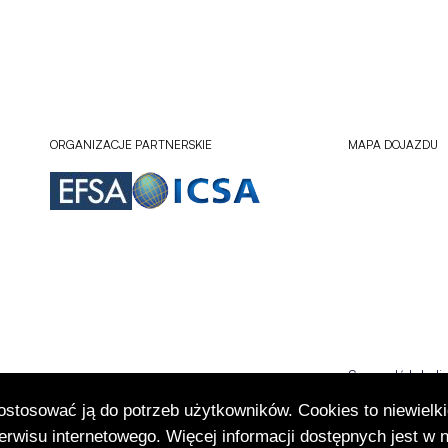
ORGANIZACJE PARTNERSKIE
MAPA DOJAZDU
Sprawdź lokali
Otworzy
się
dostosować ją do potrzeb użytkowników. Cookies to niewielki
w
rwisu internetowego. Więcej informacji dostępnych jest w 
nowej