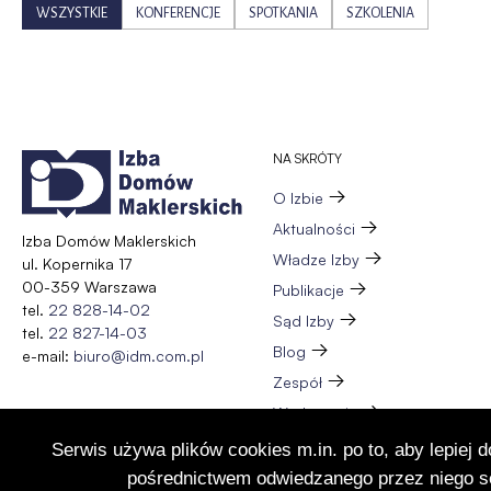
WSZYSTKIE
KONFERENCJE
SPOTKANIA
SZKOLENIA
NA SKRÓTY
O Izbie
Aktualności
Izba Domów Maklerskich
Władze Izby
ul. Kopernika 17
00-359 Warszawa
Publikacje
tel.
22 828-14-02
Sąd Izby
tel.
22 827-14-03
Blog
e-mail:
biuro@idm.com.pl
Zespół
Wydarzenia
Członkostwo
Serwis używa plików cookies m.in. po to, aby lepiej 
Kontakt
pośrednictwem odwiedzanego przez niego se