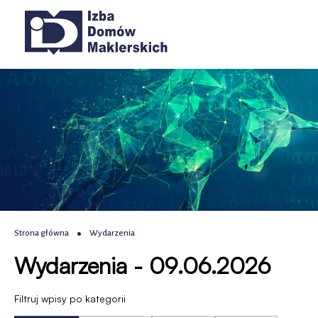
Wydarzenia
Przejdź
Przejdź
Przejdź
Przejdź
Główna
do
do
do
do
|
menu
treści
wyszukiwania
stopki
nawigacja
głównego
IDM
-
Izba
Domów
Maklerskich
Ścieżka
Strona główna
Wydarzenia
Wydarzenia - 09.06.2026
nawigacyjna
Filtruj wpisy po kategorii