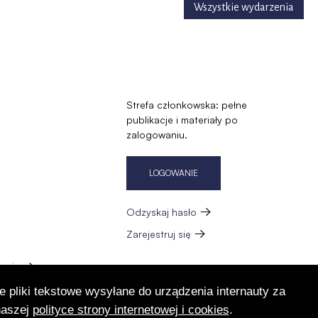
Wszystkie wydarzenia
Strefa członkowska: pełne
publikacje i materiały po
zalogowaniu.
LOGOWANIE
Odzyskaj hasło
Zarejestruj się
zację
e pliki tekstowe wysyłane do urządzenia internauty za
naszej
polityce strony internetowej i cookies
.